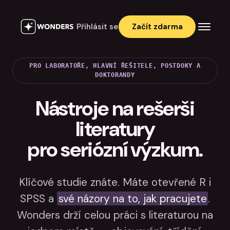
Přihlásit se
Začít zdarma
PRO LABORATOŘE, HLAVNÍ ŘEŠITELE, POSTDOKY A
DOKTORANDY
Nástroje na rešerši
literatury
pro seriózní výzkum.
Klíčové studie znáte. Máte otevřené R i
SPSS a
své názory na to, jak pracujete
.
Wonders drží celou práci s literaturou na