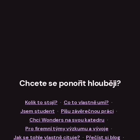
Chcete se ponořit hlouběji?
Kolik to stojí?
·
Co to vlastně umí?
·
Jsem student
·
Píšu závěrečnou práci
·
Chci Wonders na svou katedru
·
Pro firemní týmy výzkumu a vývoje
·
Jak se tohle vlastně cituje?
·
Přečíst si blog
·