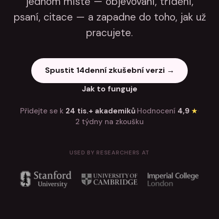
jednom místě — objevování, třídění,
psaní, citace — a zapadne do toho, jak už
pracujete.
Spustit 14denní zkušební verzi →
Jak to funguje
Přidejte se k
24 tis.+ akademiků
·
Hodnocení
4,9
★
·
2 týdny na zkoušku
USED BY RESEARCHERS AT