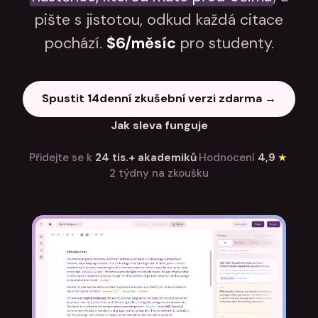
pište s jistotou, odkud každá citace
pochází.
$6/měsíc
pro studenty.
Spustit 14denní zkušební verzi zdarma →
Jak sleva funguje
Přidejte se k
24 tis.+ akademiků
·
Hodnocení
4,9
★
·
2 týdny na zkoušku