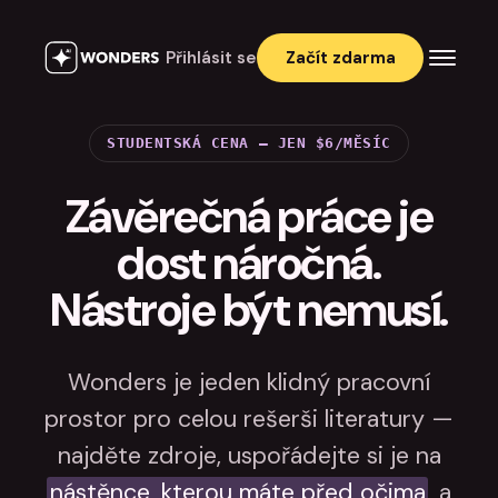
Přihlásit se
Začít zdarma
STUDENTSKÁ CENA — JEN $6/MĚSÍC
Závěrečná práce je
dost náročná.
Nástroje být nemusí.
Wonders je jeden klidný pracovní
prostor pro celou rešerši literatury —
najděte zdroje, uspořádejte si je na
nástěnce, kterou máte před očima
, a