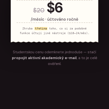
$
6
$
20
/měsíc · účtováno ročně
Zhruba
třetina
toho, co si za podobné
funkce účtují jiné nástroje (
$18–24/měs
).
Studentskou cenu odemknete jednoduše — stačí
propojit aktivní akademický e-mail
, a to je celé
ověření.