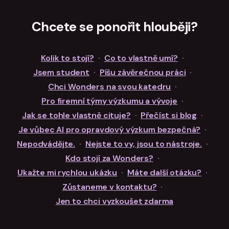
Chcete se ponořit hlouběji?
Kolik to stojí?
·
Co to vlastně umí?
·
Jsem student
·
Píšu závěrečnou práci
·
Chci Wonders na svou katedru
·
Pro firemní týmy výzkumu a vývoje
·
Jak se tohle vlastně cituje?
·
Přečíst si blog
·
Je vůbec AI pro opravdový výzkum bezpečná?
·
Nepodvádějte.
·
Nejste to vy, jsou to nástroje.
·
Kdo stojí za Wonders?
·
Ukažte mi rychlou ukázku
·
Máte další otázku?
·
Zůstaneme v kontaktu?
·
Jen to chci vyzkoušet zdarma