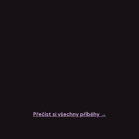
makes research
really easy
Aura M.
MA Student & Founder
supports real thinking
Anastasia K.
Researcher
Přečíst si všechny příběhy →