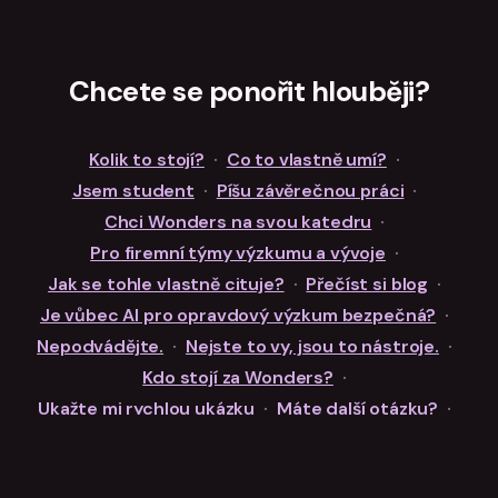
Chcete se ponořit hlouběji?
Kolik to stojí?
·
Co to vlastně umí?
·
Jsem student
·
Píšu závěrečnou práci
·
Chci Wonders na svou katedru
·
Pro firemní týmy výzkumu a vývoje
·
Jak se tohle vlastně cituje?
·
Přečíst si blog
·
Je vůbec AI pro opravdový výzkum bezpečná?
·
Nepodvádějte.
·
Nejste to vy, jsou to nástroje.
·
Kdo stojí za Wonders?
·
Ukažte mi rychlou ukázku
·
Máte další otázku?
·
Zůstaneme v kontaktu?
·
Jen to chci vyzkoušet zdarma