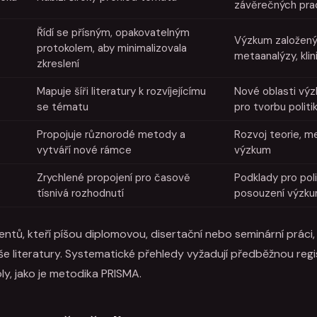
závěrečných prac
Řídí se přísným, opakovatelným
Výzkum založený
protokolem, aby minimalizovala
metaanalýzy, klin
zkreslení
Mapuje šíři literatury k rozvíjejícímu
Nové oblasti výz
se tématu
pro tvorbu politi
Propojuje různorodé metody a
Rozvoj teorie, m
vytváří nové rámce
výzkum
Zrychlené propojení pro časově
Podklady pro pol
tísnivá rozhodnutí
posouzení výzk
entů, kteří píšou diplomovou, disertační nebo seminární práci,
e literatury. Systematické přehledy vyžadují předběžnou regist
ly, jako je metodika PRISMA.