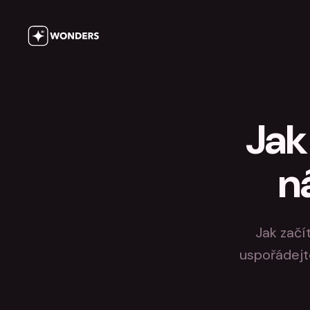
Jak 
n
Jak začí
uspořádejte