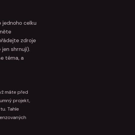
o jednoho celku
čněte
řádejte zdroje
jen shrnují).
še téma, a
dyž máte před
kumný projekt,
tu. Tahle
ecenzovaných