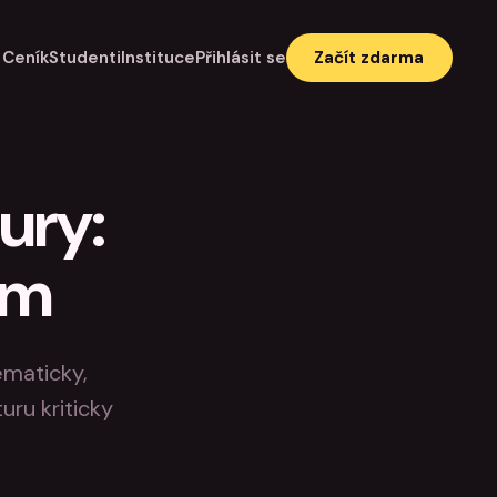
Ceník
Studenti
Instituce
Přihlásit se
Začít zdarma
tury:
em
ematicky,
uru kriticky