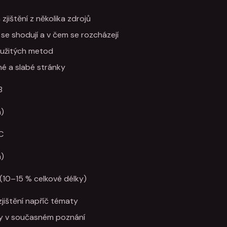
 zjištění z několika zdrojů
 se shodují a v čem se rozcházejí
oužitých metod
né a slabé stránky
B
a)
C
a)
e (10–15 % celkové délky)
zjištění napříč tématy
y v současném poznání