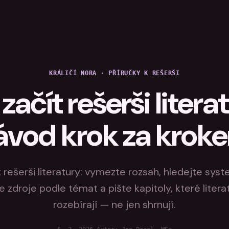
KRÁLIČÍ NORA
·
PŘÍRUČKY K REŠERŠI
začít rešerši litera
ávod krok za krok
t rešerši literatury: vymezte rozsah, hledejte syst
 zdroje podle témat a pište kapitoly, které literat
rozebírají — ne jen shrnují.