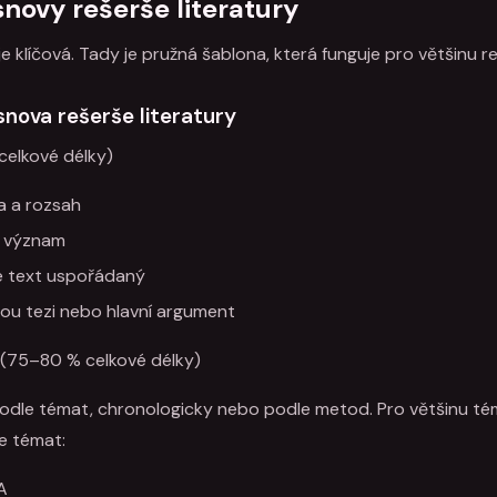
novy rešerše literatury
e klíčová. Tady je pružná šablona, která funguje pro většinu re
nova rešerše literatury
 celkové délky)
 a rozsah
a význam
je text uspořádaný
ou tezi nebo hlavní argument
ly (75–80 % celkové délky)
odle témat, chronologicky nebo podle metod. Pro většinu tém
e témat:
A