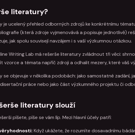
rše literatury?
ry je ucelený přehled odborných zdrojů ke konkrétnímu tématu
iografie (která zdroje vyjmenovává a popisuje jednotlivě) re
uje, jak spolu souvisejí navzájem i s vaší výzkumnou otázkou.
ine Writing Lab má rešerše literatury zvládnout tři věci: shr
ít vzorce a témata napříč zdroji a odhalit mezery, které váš v
ry se objevuje v několika podobách: jako samostatné zadání, j
disertační práce nebo jako část výzkumného projektu či odb
erše literatury slouží
šerši píšete, píše se vám líp. Mezi hlavní účely patří:
věryhodnosti:
Když ukážete, že rozumíte dosavadnímu bádání