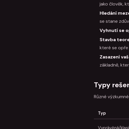
jako člověk, k
Hledání meze
se stane zdův
Vyhnutí se o
Stavba teor
které se opře
Zasazení vaš
základně, kte
Typy rešer
Různé výzkumné s
Typ
Vyprávěná/klas