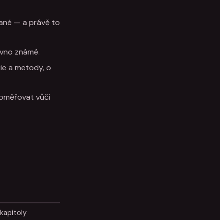
dané — a právě to
ávno známé.
ie a metody, o
poměřovat vůči
kapitoly