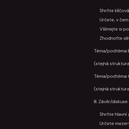
Shrňte klíčová
Určete, v čem
Všímejte si p
Zhodnoťte sil
Téma/podtéma 
(stejná struktur
Téma/podtéma 
(stejná struktur
III. Závěr/diskus
Shrňte hlavní 
Určete mezer