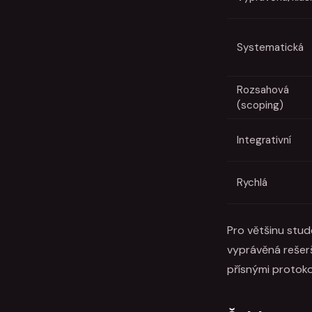
Systematická
Rozsahová
(scoping)
Integrativní
Rychlá
Pro většinu stud
vyprávěná rešerš
přísnými protoko