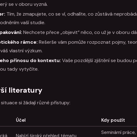
terý se v oboru vyzná.
r:
Tím, že zmapujete, co se ví, odhalíte, co zůstává neprobá
odněním vaší studie.
pakování:
Nechcete přece „objevit“ něco, co už je v oboru d
etického rámce:
Rešerše vám pomůže rozpoznat pojmy, teor
 váš vlastní výzkum.
eho přínosu do kontextu:
Vaše pozdější zjištění se budou 
rou tady vytyčíte.
ší literatury
ituace si žádají různé přístupy:
Účel
Kdy použít
Seminární práce, 
ická
Nabízí široký přehled tématu