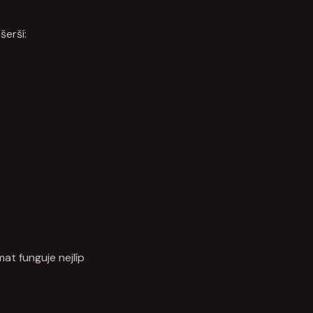
šerší:
at funguje nejlíp