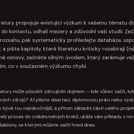
eratury propojuje existující výzkum k vašemu tématu d
 do kontextu, odhalí mezery a zdůvodní vaši studii. Za
ozsahu, pak systematicky prohledejte databáze, uspo
a pište kapitoly, které literaturu kriticky rozebírají (ne 
sné osnovy, začněte silným úvodem, který zarámuje va
ím, co v současném výzkumu chybí.
teratury může působit zdrcujícím dojmem — kde vůbec začít, k
ných zdrojů? Ať píšete disertaci, diplomovou práci nebo výz
y bývá tou nejnáročnější, a přitom základní částí celého projek
 celý proces do zvládnutelných kroků, ukáže vám příklady z r
šablony, se kterými můžete začít hned dnes.