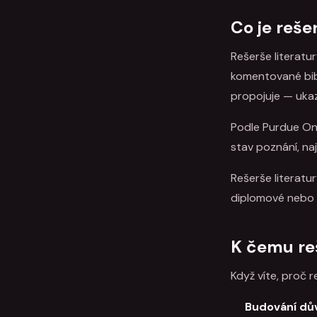
Co je reše
Rešerše literatu
komentované bibl
propojuje — ukaz
Podle Purdue Onl
stav poznání, naj
Rešerše literatu
diplomové nebo 
K čemu reš
Když víte, proč re
Budování dů