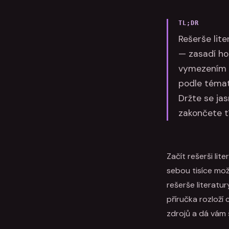
TL;DR
Rešerše lit
— zasadí ho
vymezením r
podle témat 
Držte se ja
zakončete t
Začít rešerši li
sebou tisíce mož
rešerše literatur
příručka rozloží
zdrojů a dá vám 