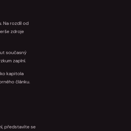
. Na rozdíl od
šerše zdroje
nout současný
ýzkum zaplní.
ako kapitola
orného článku.
, představíte se