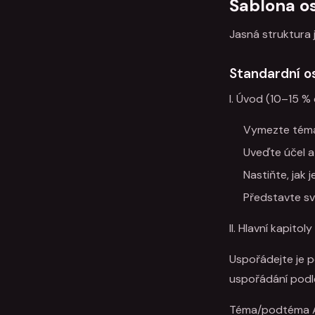
Šablona os
Jasná struktura j
Standardní os
I. Úvod (10–15 %
Vymezte téma
Uveďte účel 
Nastiňte, jak 
Představte sv
II. Hlavní kapito
Uspořádejte je p
uspořádání podl
Téma/podtéma 