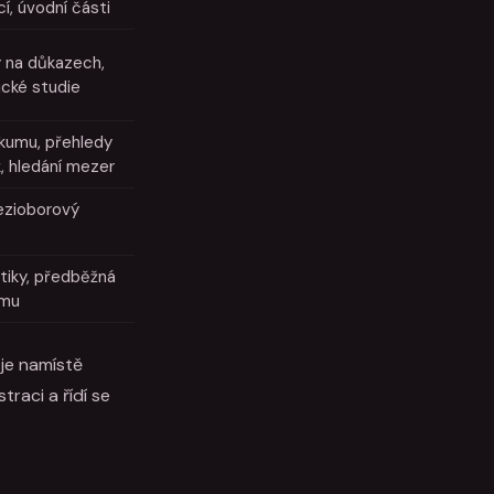
í, úvodní části
 na důkazech,
ické studie
kumu, přehledy
k, hledání mezer
ezioborový
itiky, předběžná
umu
 je namístě
raci a řídí se