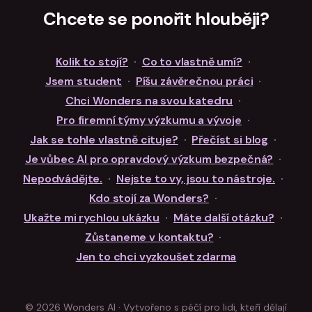
Chcete se ponořit hlouběji?
Kolik to stojí?
·
Co to vlastně umí?
·
Jsem student
·
Píšu závěrečnou práci
·
Chci Wonders na svou katedru
·
Pro firemní týmy výzkumu a vývoje
·
Jak se tohle vlastně cituje?
·
Přečíst si blog
·
Je vůbec AI pro opravdový výzkum bezpečná?
·
Nepodvádějte.
·
Nejste to vy, jsou to nástroje.
·
Kdo stojí za Wonders?
·
Ukažte mi rychlou ukázku
·
Máte další otázku?
·
Zůstaneme v kontaktu?
·
Jen to chci vyzkoušet zdarma
© 2026 Wonders AI · Vytvořeno s péčí pro lidi, kteří dělají