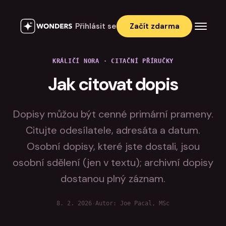
Přihlásit se
Začít zdarma
KRÁLIČÍ NORA
·
CITAČNÍ PŘÍRUČKY
Jak citovat dopis
Dopisy můžou být cenné primární prameny.
Citujte odesílatele, adresáta a datum.
Osobní dopisy, které jste dostali, jsou
osobní sdělení (jen v textu); archivní dopisy
dostanou plný záznam.
8. 2. 2026
·
Autor: Joe Pacal, MSc